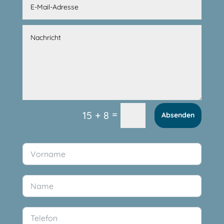
=
15 + 8
Absenden